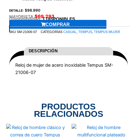
$
98.990
DETALLE:
$
69.293
MAYORISTA
Disponibilidad:
1 DISPONIBLES
COMPRAR
SKU
SM-21006-07
CATEGORÍAS
CASUAL
,
TEMPUS
,
TEMPUS MUJER
DESCRIPCIÓN
Reloj de mujer de acero inoxidable Tempus
SM-
21006-07
PRODUCTOS
RELACIONADOS