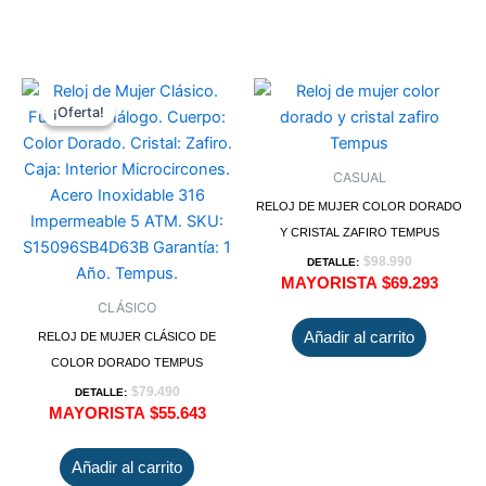
¡Oferta!
¡Oferta!
CASUAL
RELOJ DE MUJER COLOR DORADO
Y CRISTAL ZAFIRO TEMPUS
$
98.990
DETALLE:
MAYORISTA
$
69.293
CLÁSICO
Añadir al carrito
RELOJ DE MUJER CLÁSICO DE
COLOR DORADO TEMPUS
$
79.490
DETALLE:
MAYORISTA
$
55.643
Añadir al carrito