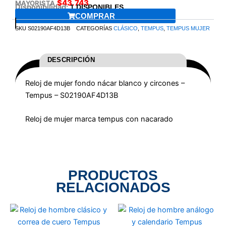
$
43.743
MAYORISTA
Disponibilidad:
1 DISPONIBLES
COMPRAR
SKU
S02190AF4D13B
CATEGORÍAS
CLÁSICO
,
TEMPUS
,
TEMPUS MUJER
DESCRIPCIÓN
Reloj de mujer fondo nácar blanco y circones –
Tempus – S02190AF4D13B
Reloj de mujer marca tempus con nacarado
PRODUCTOS
RELACIONADOS