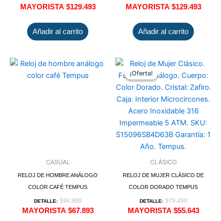
MAYORISTA
$
129.493
MAYORISTA
$
129.493
Añadir al carrito
Añadir al carrito
¡Oferta!
¡Oferta!
CASUAL
CLÁSICO
RELOJ DE HOMBRE ANÁLOGO
RELOJ DE MUJER CLÁSICO DE
COLOR CAFÉ TEMPUS
COLOR DORADO TEMPUS
$
96.990
$
79.490
DETALLE:
DETALLE:
MAYORISTA
$
67.893
MAYORISTA
$
55.643