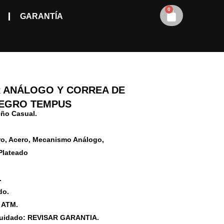
0
Carrito
GARANTÍA
R ANÁLOGO Y CORREA DE
EGRO TEMPUS
eño Casual.
o, Acero, Mecanismo Análogo,
Plateado
.
do.
 ATM.
Cuidado: REVISAR GARANTIA.