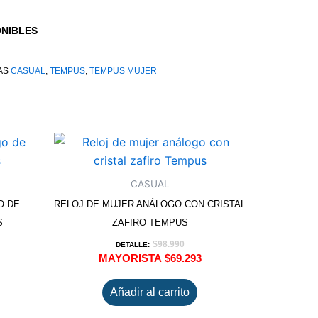
ONIBLES
AS
CASUAL
,
TEMPUS
,
TEMPUS MUJER
CASUAL
O DE
RELOJ DE MUJER ANÁLOGO CON CRISTAL
S
ZAFIRO TEMPUS
$
98.990
DETALLE:
MAYORISTA
$
69.293
Añadir al carrito