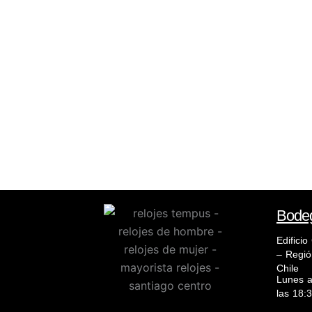
Bode
Edifici
– Regió
Chile
Lunes a
las 18:3