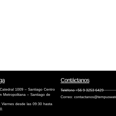
ga
Contáctanos
o Catedral 1009 – Santiago Centro
Teléfono +56 9 3253 6429
n Metropolitana – Santiago de
Correo: contactanos@tempuswatc
 Viernes desde las 09:30 hasta
0.